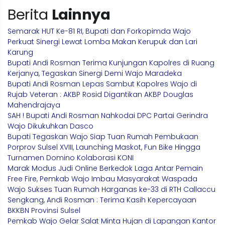
Berita
Lainnya
Semarak HUT Ke-81 RI, Bupati dan Forkopimda Wajo
Perkuat Sinergi Lewat Lomba Makan Kerupuk dan Lari
Karung
Bupati Andi Rosman Terima Kunjungan Kapolres di Ruang
Kerjanya, Tegaskan Sinergi Demi Wajo Maradeka
Bupati Andi Rosman Lepas Sambut Kapolres Wajo di
Rujab Veteran : AKBP Rosid Digantikan AKBP Douglas
Mahendrajaya
SAH ! Bupati Andi Rosman Nahkodai DPC Partai Gerindra
Wajo Dikukuhkan Dasco
Bupati Tegaskan Wajo Siap Tuan Rumah Pembukaan
Porprov Sulsel XVIII, Launching Maskot, Fun Bike Hingga
Turnamen Domino Kolaborasi KONI
Marak Modus Judi Online Berkedok Laga Antar Pemain
Free Fire, Pemkab Wajo Imbau Masyarakat Waspada
Wajo Sukses Tuan Rumah Harganas ke-33 di RTH Callaccu
Sengkang, Andi Rosman : Terima Kasih Kepercayaan
BKKBN Provinsi Sulsel
Pemkab Wajo Gelar Salat Minta Hujan di Lapangan Kantor