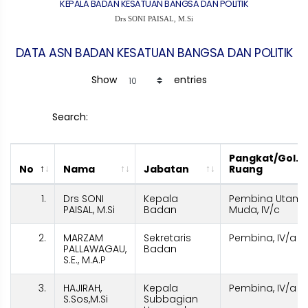
KEPALA BADAN KESATUAN BANGSA DAN POLITIK
Drs SONI PAISAL, M.Si
DATA ASN BADAN KESATUAN BANGSA DAN POLITIK
Show
entries
Search:
Pangkat/Gol.
No
Nama
Jabatan
Ruang
1.
Drs SONI
Kepala
Pembina Utam
PAISAL, M.Si
Badan
Muda, IV/c
2.
MARZAM
Sekretaris
Pembina, IV/a
PALLAWAGAU,
Badan
S.E., M.A.P
3.
HAJIRAH,
Kepala
Pembina, IV/a
S.Sos,M.Si
Subbagian