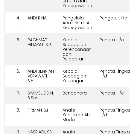
Umum dan
Kepegawaian
4.
ANDI RINA
Pengelola
Pengatur, II/c
Administrasi
Kepegawaian
5.
RACHMAT
Kepala
Penata, III/c
HIDAYAT, S.P.
Subbagian
Perencanaan
dan
Pelaporan
6.
ANDI JENNIAH
Kepala
Penata Tingkat I,
VERAWATI,
Subbagian
III/d
S.H.
Keuangan
7.
SYAMSUDDIN,
Bendahara
Penata, III/c
S.Sos.
8.
FIRMAN, S.H
Analis
Penata Tingkat I,
Kebijakan Ahli
III/d
Muda
9.
HASRIADI, SS
Analis
Penata Tingkat I,