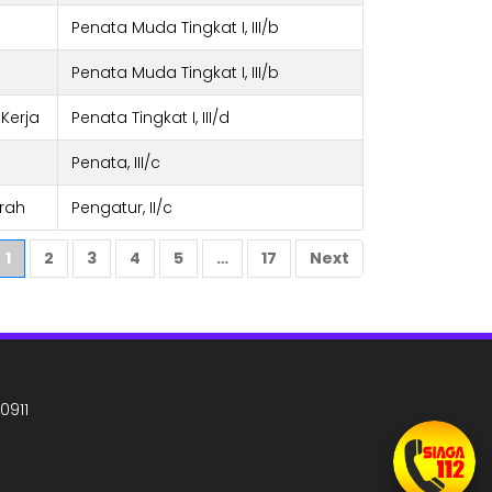
Penata Muda Tingkat I, III/b
Penata Muda Tingkat I, III/b
 Kerja
Penata Tingkat I, III/d
Penata, III/c
erah
Pengatur, II/c
1
2
3
4
5
…
17
Next
0911