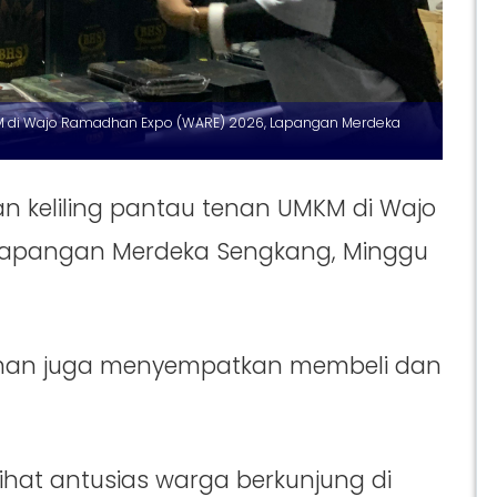
KM di Wajo Ramadhan Expo (WARE) 2026, Lapangan Merdeka
n keliling pantau tenan UMKM di Wajo
Lapangan Merdeka Sengkang, Minggu
osman juga menyempatkan membeli dan
hat antusias warga berkunjung di