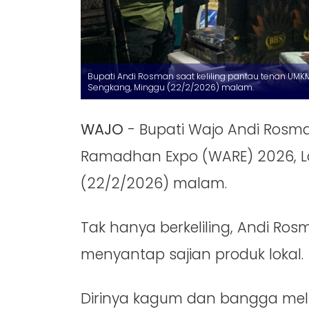
Bupati Andi Rosman saat keliling pantau tenan UM
Sengkang, Minggu (22/2/2026) malam.
WAJO
- Bupati Wajo Andi Rosma
Ramadhan Expo (WARE) 2026, 
(22/2/2026) malam.
Tak hanya berkeliling, Andi R
menyantap sajian produk lokal.
Dirinya kagum dan bangga meli