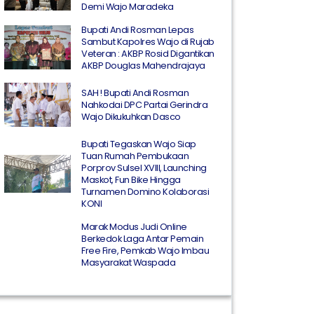
Demi Wajo Maradeka
Bupati Andi Rosman Lepas
Sambut Kapolres Wajo di Rujab
Veteran : AKBP Rosid Digantikan
AKBP Douglas Mahendrajaya
SAH ! Bupati Andi Rosman
Nahkodai DPC Partai Gerindra
Wajo Dikukuhkan Dasco
Bupati Tegaskan Wajo Siap
Tuan Rumah Pembukaan
Porprov Sulsel XVIII, Launching
Maskot, Fun Bike Hingga
Turnamen Domino Kolaborasi
KONI
Marak Modus Judi Online
Berkedok Laga Antar Pemain
Free Fire, Pemkab Wajo Imbau
Masyarakat Waspada