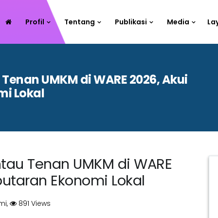
Profil
Tentang
Publikasi
Media
La
u Tenan UMKM di WARE 2026, Akui
i Lokal
antau Tenan UMKM di WARE
putaran Ekonomi Lokal
mi,
891 Views