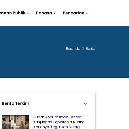
yanan Publik
Bahasa
Pencarian
Beranda
Berita
Berita Terkini
Bupati Andi Rosman Terima
Kunjungan Kapolres di Ruang
Kerjanya, Tegaskan Sinergi