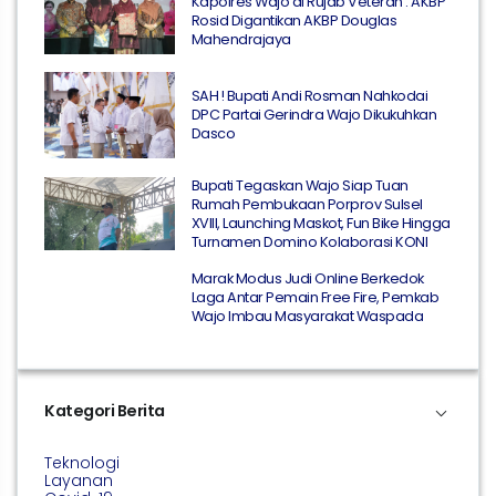
Kapolres Wajo di Rujab Veteran : AKBP
Rosid Digantikan AKBP Douglas
Mahendrajaya
SAH ! Bupati Andi Rosman Nahkodai
DPC Partai Gerindra Wajo Dikukuhkan
Dasco
Bupati Tegaskan Wajo Siap Tuan
Rumah Pembukaan Porprov Sulsel
XVIII, Launching Maskot, Fun Bike Hingga
Turnamen Domino Kolaborasi KONI
Marak Modus Judi Online Berkedok
Laga Antar Pemain Free Fire, Pemkab
Wajo Imbau Masyarakat Waspada
Kategori Berita
Teknologi
Layanan