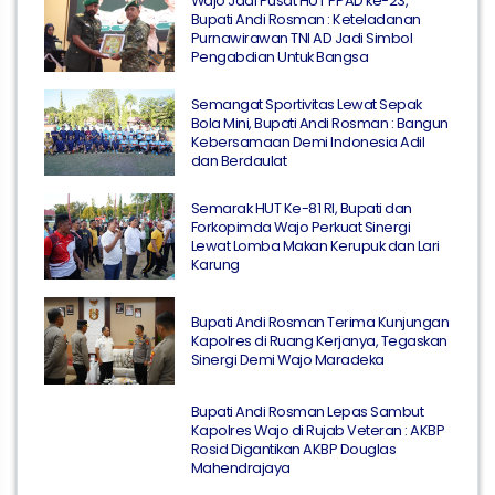
Wajo Jadi Pusat HUT PPAD ke-23,
Bupati Andi Rosman : Keteladanan
Purnawirawan TNI AD Jadi Simbol
Pengabdian Untuk Bangsa
Semangat Sportivitas Lewat Sepak
Bola Mini, Bupati Andi Rosman : Bangun
Kebersamaan Demi Indonesia Adil
dan Berdaulat
Semarak HUT Ke-81 RI, Bupati dan
Forkopimda Wajo Perkuat Sinergi
Lewat Lomba Makan Kerupuk dan Lari
Karung
Bupati Andi Rosman Terima Kunjungan
Kapolres di Ruang Kerjanya, Tegaskan
Sinergi Demi Wajo Maradeka
Bupati Andi Rosman Lepas Sambut
Kapolres Wajo di Rujab Veteran : AKBP
Rosid Digantikan AKBP Douglas
Mahendrajaya