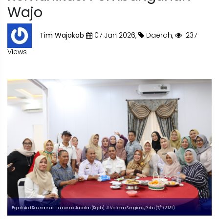
Wajo
Tim Wajokab
07 Jan 2026,
Daerah,
1237
Views
Bupati Andi Rosman saat huni umah Jabatan (Rujab), Jl Veteran Sengkang, Rabu (7/1/2026).